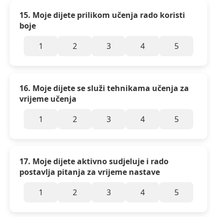
15. Moje dijete prilikom učenja rado koristi
boje
1
2
3
4
5
16. Moje dijete se služi tehnikama učenja za
vrijeme učenja
1
2
3
4
5
17. Moje dijete aktivno sudjeluje i rado
postavlja pitanja za vrijeme nastave
1
2
3
4
5