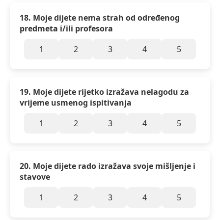
18. Moje dijete nema strah od određenog
predmeta i/ili profesora
1
2
3
4
5
19. Moje dijete rijetko izražava nelagodu za
vrijeme usmenog ispitivanja
1
2
3
4
5
20. Moje dijete rado izražava svoje mišljenje i
stavove
1
2
3
4
5